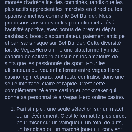
montée d’adrénaline des combinés, tandis que les
plus actifs apprécient les marchés en direct ou les
options enrichies comme le Bet Builder. Nous
proposons aussi des outils promotionnels liés à
l’activité sportive, avec bonus de premier dépôt,
cashback, boost d’accumulateur, paiement anticipé
et pari sans risque sur Bet Builder. Cette diversité
fait de VegasHero online une plateforme hybride,
capable de satisfaire aussi bien les amateurs de
slots que les passionnés de sport. Pour les
utilisateurs qui veulent alterner entre Vegas Hero
casino login et paris, tout reste centralisé dans une
seule interface, claire et rapide. C’est cette
complémentarité entre casino et bookmaker qui
donne sa personnalité à Vegas Hero online casino.
Pari simple : une seule sélection sur un match
ou un événement. C’est le format le plus direct
pour miser sur un vainqueur, un total de buts,
un handicap ou un marché joueur. Il convient