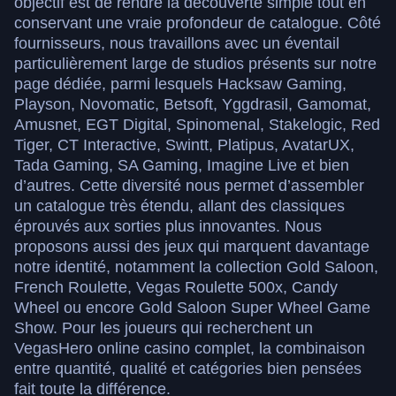
objectif est de rendre la découverte simple tout en
conservant une vraie profondeur de catalogue. Côté
fournisseurs, nous travaillons avec un éventail
particulièrement large de studios présents sur notre
page dédiée, parmi lesquels Hacksaw Gaming,
Playson, Novomatic, Betsoft, Yggdrasil, Gamomat,
Amusnet, EGT Digital, Spinomenal, Stakelogic, Red
Tiger, CT Interactive, Swintt, Platipus, AvatarUX,
Tada Gaming, SA Gaming, Imagine Live et bien
d’autres. Cette diversité nous permet d’assembler
un catalogue très étendu, allant des classiques
éprouvés aux sorties plus innovantes. Nous
proposons aussi des jeux qui marquent davantage
notre identité, notamment la collection Gold Saloon,
French Roulette, Vegas Roulette 500x, Candy
Wheel ou encore Gold Saloon Super Wheel Game
Show. Pour les joueurs qui recherchent un
VegasHero online casino complet, la combinaison
entre quantité, qualité et catégories bien pensées
fait toute la différence.