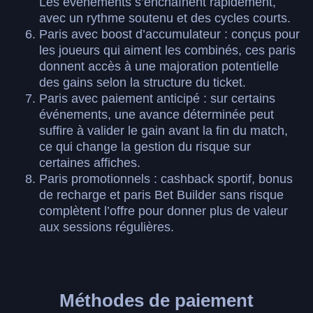
Les événements s’enchaînent rapidement,
avec un rythme soutenu et des cycles courts.
Paris avec boost d’accumulateur : conçus pour
les joueurs qui aiment les combinés, ces paris
donnent accès à une majoration potentielle
des gains selon la structure du ticket.
Paris avec paiement anticipé : sur certains
événements, une avance déterminée peut
suffire à valider le gain avant la fin du match,
ce qui change la gestion du risque sur
certaines affiches.
Paris promotionnels : cashback sportif, bonus
de recharge et paris Bet Builder sans risque
complètent l’offre pour donner plus de valeur
aux sessions régulières.
Méthodes de paiement