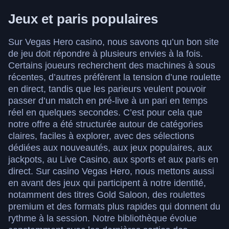
Jeux et paris populaires
Sur Vegas Hero casino, nous savons qu’un bon site
de jeu doit répondre à plusieurs envies à la fois.
Certains joueurs recherchent des machines à sous
récentes, d’autres préfèrent la tension d’une roulette
en direct, tandis que les parieurs veulent pouvoir
passer d’un match en pré-live à un pari en temps
réel en quelques secondes. C’est pour cela que
notre offre a été structurée autour de catégories
claires, faciles à explorer, avec des sélections
dédiées aux nouveautés, aux jeux populaires, aux
jackpots, au Live Casino, aux sports et aux paris en
direct. Sur casino Vegas Hero, nous mettons aussi
en avant des jeux qui participent à notre identité,
notamment des titres Gold Saloon, des roulettes
premium et des formats plus rapides qui donnent du
rythme à la session. Notre bibliothèque évolue