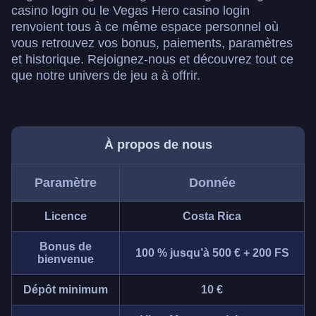
casino login ou le Vegas Hero casino login
renvoient tous à ce même espace personnel où
vous retrouvez vos bonus, paiements, paramètres
et historique. Rejoignez-nous et découvrez tout ce
que notre univers de jeu a à offrir.
À propos de nous
Paramètre
Donnée
Licence
Costa Rica
Bonus de
100 % jusqu’à 500 € + 200 FS
bienvenue
Dépôt minimum
10 €