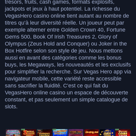
trésors, fruits, cash games, formats explosifs,
jackpots et jeux à haut potentiel. La richesse du
VegasHero casino online tient autant au nombre de
titres qu’à leur diversité réelle. Un joueur peut par
exemple alterner entre Golden Crown 40, Fortune
Gems 500, Book Of Irish Treasures 2, Glory of
Olympus (Zeus Hold and Conquer) ou Joker in the
Box Hotfire selon son style de jeu. Nous mettons
aussi en avant des catégories comme les bonus
buys, les Megaways, les nouveautés et les exclusifs
pour simplifier la recherche. Sur Vegas Hero app via
navigateur mobile, cette variété reste accessible
sans sacrifier la fluidité. C’est ce qui fait du
VegasHero online casino un espace de découverte
constant, et pas seulement un simple catalogue de
slots.