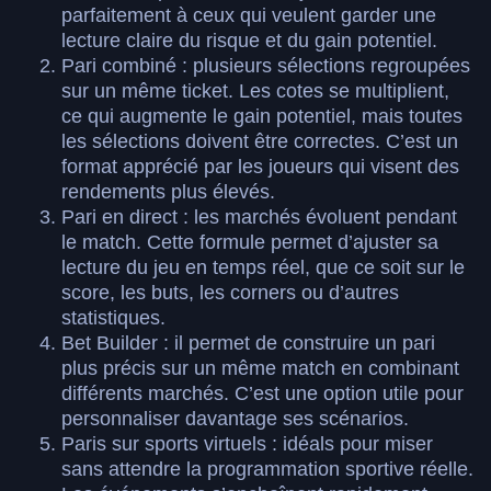
parfaitement à ceux qui veulent garder une
lecture claire du risque et du gain potentiel.
Pari combiné : plusieurs sélections regroupées
sur un même ticket. Les cotes se multiplient,
ce qui augmente le gain potentiel, mais toutes
les sélections doivent être correctes. C’est un
format apprécié par les joueurs qui visent des
rendements plus élevés.
Pari en direct : les marchés évoluent pendant
le match. Cette formule permet d’ajuster sa
lecture du jeu en temps réel, que ce soit sur le
score, les buts, les corners ou d’autres
statistiques.
Bet Builder : il permet de construire un pari
plus précis sur un même match en combinant
différents marchés. C’est une option utile pour
personnaliser davantage ses scénarios.
Paris sur sports virtuels : idéals pour miser
sans attendre la programmation sportive réelle.