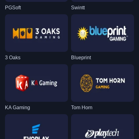
PGSoft
Swintt
3 Oaks
Blueprint
KA Gaming
Tom Horn