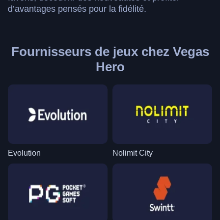
d’avantages pensés pour la fidélité.
Fournisseurs de jeux chez Vegas
Hero
Evolution
Nolimit City