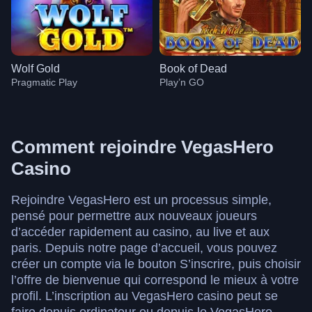
Wolf Gold
Book of Dead
Pragmatic Play
Play’n GO
Comment rejoindre VegasHero
Casino
Live Baccarat
Tower X
Legacy of Dead
Monopoly Live
Aviator
Big Bass Bonanza
Rejoindre VegasHero est un processus simple,
Evolution Gaming
Smart Soft
Play’n GO
Evolution Gaming
Spribe
Pragmatic Play
pensé pour permettre aux nouveaux joueurs
d’accéder rapidement au casino, au live et aux
paris. Depuis notre page d’accueil, vous pouvez
créer un compte via le bouton S’inscrire, puis choisir
l’offre de bienvenue qui correspond le mieux à votre
profil. L’inscription au VegasHero casino peut se