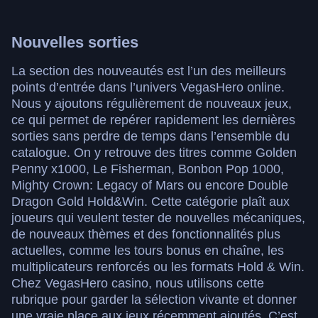
Nouvelles sorties
La section des nouveautés est l’un des meilleurs
points d’entrée dans l’univers VegasHero online.
Nous y ajoutons régulièrement de nouveaux jeux,
ce qui permet de repérer rapidement les dernières
sorties sans perdre de temps dans l’ensemble du
catalogue. On y retrouve des titres comme Golden
Penny x1000, Le Fisherman, Bonbon Pop 1000,
Mighty Crown: Legacy of Mars ou encore Double
Dragon Gold Hold&Win. Cette catégorie plaît aux
joueurs qui veulent tester de nouvelles mécaniques,
de nouveaux thèmes et des fonctionnalités plus
actuelles, comme les tours bonus en chaîne, les
multiplicateurs renforcés ou les formats Hold & Win.
Chez VegasHero casino, nous utilisons cette
rubrique pour garder la sélection vivante et donner
une vraie place aux jeux récemment ajoutés. C’est